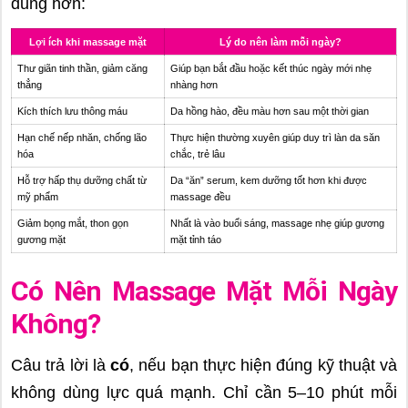
dung hơn:
Lợi ích khi massage mặt
Lý do nên làm mỗi ngày?
Thư giãn tinh thần, giảm căng
Giúp bạn bắt đầu hoặc kết thúc ngày mới nhẹ
thẳng
nhàng hơn
Kích thích lưu thông máu
Da hồng hào, đều màu hơn sau một thời gian
Hạn chế nếp nhăn, chống lão
Thực hiện thường xuyên giúp duy trì làn da săn
hóa
chắc, trẻ lâu
Hỗ trợ hấp thụ dưỡng chất từ
Da “ăn” serum, kem dưỡng tốt hơn khi được
mỹ phẩm
massage đều
Giảm bọng mắt, thon gọn
Nhất là vào buổi sáng, massage nhẹ giúp gương
gương mặt
mặt tỉnh táo
Có Nên Massage Mặt Mỗi Ngày
Không?
Câu trả lời là
có
, nếu bạn thực hiện đúng kỹ thuật và
không dùng lực quá mạnh. Chỉ cần 5–10 phút mỗi