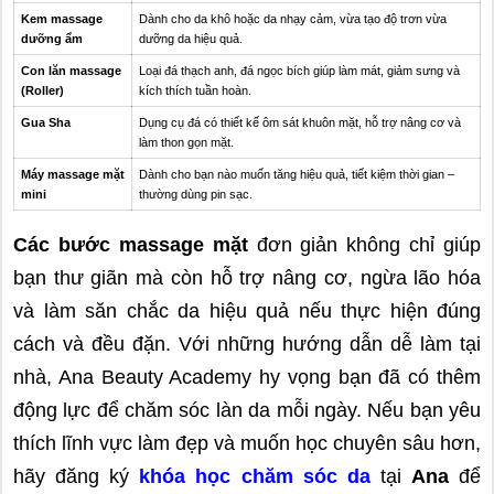
Kem massage
Dành cho da khô hoặc da nhạy cảm, vừa tạo độ trơn vừa
dưỡng ẩm
dưỡng da hiệu quả.
Con lăn massage
Loại đá thạch anh, đá ngọc bích giúp làm mát, giảm sưng và
(Roller)
kích thích tuần hoàn.
Gua Sha
Dụng cụ đá có thiết kế ôm sát khuôn mặt, hỗ trợ nâng cơ và
làm thon gọn mặt.
Máy massage mặt
Dành cho bạn nào muốn tăng hiệu quả, tiết kiệm thời gian –
mini
thường dùng pin sạc.
Các bước massage mặt
đơn giản không chỉ giúp
bạn thư giãn mà còn hỗ trợ nâng cơ, ngừa lão hóa
và làm săn chắc da hiệu quả nếu thực hiện đúng
cách và đều đặn. Với những hướng dẫn dễ làm tại
nhà, Ana Beauty Academy hy vọng bạn đã có thêm
động lực để chăm sóc làn da mỗi ngày. Nếu bạn yêu
thích lĩnh vực làm đẹp và muốn học chuyên sâu hơn,
hãy đăng ký
khóa học chăm sóc da
tại
Ana
để