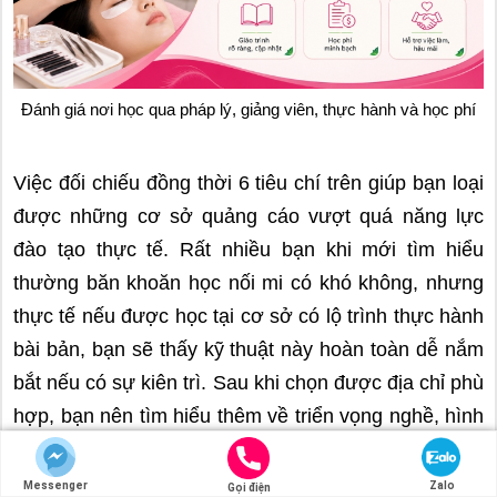
Đánh giá nơi học qua pháp lý, giảng viên, thực hành và học phí
Việc đối chiếu đồng thời 6 tiêu chí trên giúp bạn loại
được những cơ sở quảng cáo vượt quá năng lực
đào tạo thực tế. Rất nhiều bạn khi mới tìm hiểu
thường băn khoăn học nối mi có khó không, nhưng
thực tế nếu được học tại cơ sở có lộ trình thực hành
bài bản, bạn sẽ thấy kỹ thuật này hoàn toàn dễ nắm
bắt nếu có sự kiên trì. Sau khi chọn được địa chỉ phù
hợp, bạn nên tìm hiểu thêm về triển vọng nghề, hình
thức cấp tốc cho học nối mi bao lâu và học phí được
giải đáp ở phần dưới đây.
Messenger
Zalo
Gọi điện