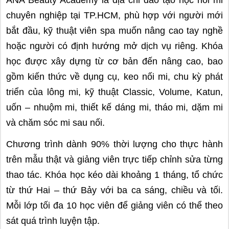
ANA Beauty Academy là địa chỉ đào tạo học nối mi
chuyên nghiệp tại TP.HCM, phù hợp với người mới
bắt đầu, kỹ thuật viên spa muốn nâng cao tay nghề
hoặc người có định hướng mở dịch vụ riêng. Khóa
học được xây dựng từ cơ bản đến nâng cao, bao
gồm kiến thức về dụng cụ, keo nối mi, chu kỳ phát
triển của lông mi, kỹ thuật Classic, Volume, Katun,
uốn – nhuộm mi, thiết kế dáng mi, tháo mi, dặm mi
và chăm sóc mi sau nối.
Chương trình dành 90% thời lượng cho thực hành
trên mẫu thật và giảng viên trực tiếp chỉnh sửa từng
thao tác. Khóa học kéo dài khoảng 1 tháng, tổ chức
từ thứ Hai – thứ Bảy với ba ca sáng, chiều và tối.
Mỗi lớp tối đa 10 học viên để giảng viên có thể theo
sát quá trình luyện tập.