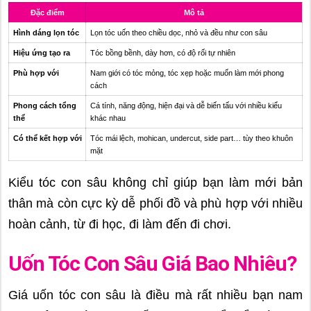
Đặc điểm
Mô tả
Hình dáng lọn tóc
Lọn tóc uốn theo chiều dọc, nhỏ và đều như con sâu
Hiệu ứng tạo ra
Tóc bồng bềnh, dày hơn, có độ rối tự nhiên
Phù hợp với
Nam giới có tóc mỏng, tóc xẹp hoặc muốn làm mới phong
cách
Phong cách tổng
Cá tính, năng động, hiện đại và dễ biến tấu với nhiều kiểu
thể
khác nhau
Có thể kết hợp với
Tóc mái lệch, mohican, undercut, side part… tùy theo khuôn
mặt
Kiểu tóc con sâu không chỉ giúp bạn làm mới bản
thân mà còn cực kỳ dễ phối đồ và phù hợp với nhiều
hoàn cảnh, từ đi học, đi làm đến đi chơi.
Uốn Tóc Con Sâu Giá Bao Nhiêu?
Giá uốn tóc con sâu là điều mà rất nhiều bạn nam