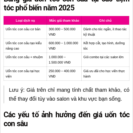
tóc phổ biến năm 2025
Loại dịch vụ
Mức giá tham khảo
Ghi chú
Uốn tóc con sâu cơ bản
300.000 – 500.000
Dành cho tóc ngắn, ít thao tác
VNĐ
kỹ thuật
Uốn tóc con sâu tạo kiểu
600.000 – 1.000.000
Kết hợp cắt, tạo hình, dưỡng
nâng cao
VNĐ
tóc
Uốn tóc con sâu + nhuộm
1.000.000 –
Gói combo tại các salon lớn
1.500.000 VNĐ
Uốn tóc con sâu tại học
250.000 – 400.000
Giá ưu đãi cho học viên thực
viện
VNĐ
hành
Lưu ý: Giá trên chỉ mang tính chất tham khảo, có
thể thay đổi tùy vào salon và khu vực bạn sống.
Các yếu tố ảnh hưởng đến giá uốn tóc
con sâu