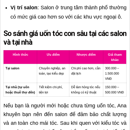
Vị trí salon
: Salon ở trung tâm thành phố thường
có mức giá cao hơn so với các khu vực ngoại ô.
So sánh giá uốn tóc con sâu tại các salon
và tại nhà
Hình thức
Ưu điểm
Nhược điểm
Giá tham
khảo
Tại salon
Chuyên nghiệp, an
Chi phí cao hơn, cần
300.000 –
toàn, tạo kiểu đẹp
đặt lịch
1.500.000
VNĐ
Tại nhà (tự uốn
Tiết kiệm chi phí,
Dễ làm hỏng tóc nếu
150.000 –
hoặc thuê thợ đến)
tiện lợi
không có kỹ thuật
500.000 VNĐ
Nếu bạn là người mới hoặc chưa từng uốn tóc, Ana
khuyên bạn nên đến salon để đảm bảo chất lượng
và an toàn cho mái tóc. Sau khi quen với kiểu tóc và